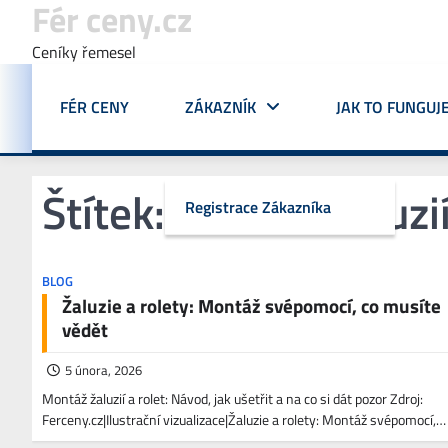
Fér ceny.cz
Skip
to
Ceníky řemesel
content
FÉR CENY
ZÁKAZNÍK
JAK TO FUNGUJ
Štítek:
Montáž žaluzií
Registrace Zákazníka
BLOG
Žaluzie a rolety: Montáž svépomocí, co musíte
vědět
5 února, 2026
Montáž žaluzií a rolet: Návod, jak ušetřit a na co si dát pozor Zdroj:
Ferceny.cz|Ilustrační vizualizace|Žaluzie a rolety: Montáž svépomocí,…