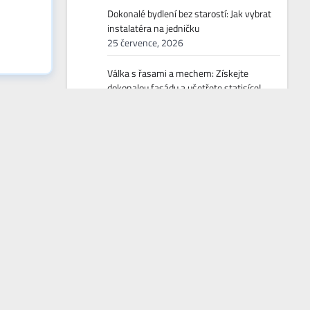
Dokonalé bydlení bez starostí: Jak vybrat
instalatéra na jedničku
25 července, 2026
Válka s řasami a mechem: Získejte
dokonalou fasádu a ušetřete statisíce!
23 července, 2026
Generální úklid: Proč ‚cena od‘ klame a na
co si dát pozor
22 července, 2026
Kvalitní krov není luxus: Průvodce pro
investory 2026
21 července, 2026
Jak ušetřit tisíce na úklidu po stěhování,
aniž byste se zničili
20 července, 2026