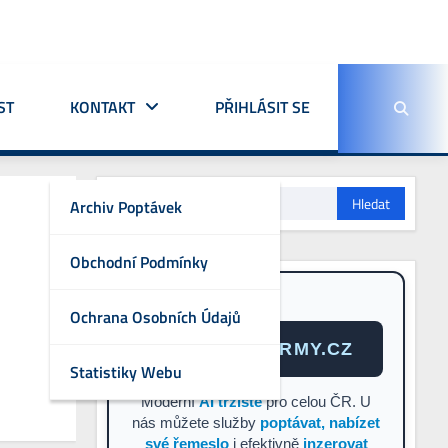
ST
KONTAKT
PŘIHLÁSIT SE
Vyhledávání
Archiv Poptávek
Obchodní Podmínky
TIP PRO VÁS
Ochrana Osobních Údajů
UKLIDOVEFIRMY.CZ
Statistiky Webu
Moderní
AI tržiště
pro celou ČR. U
nás můžete služby
poptávat, nabízet
své řemeslo
i efektivně
inzerovat