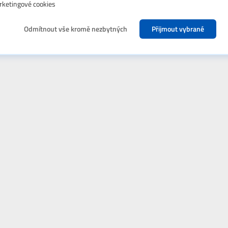
ketingové cookies
Odmítnout vše kromě nezbytných
Přijmout vybrané