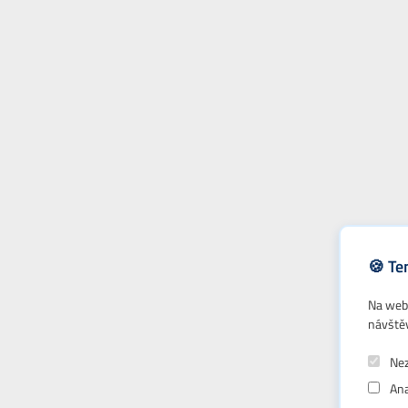
🍪 Te
Na webu
návště
Nez
Ana