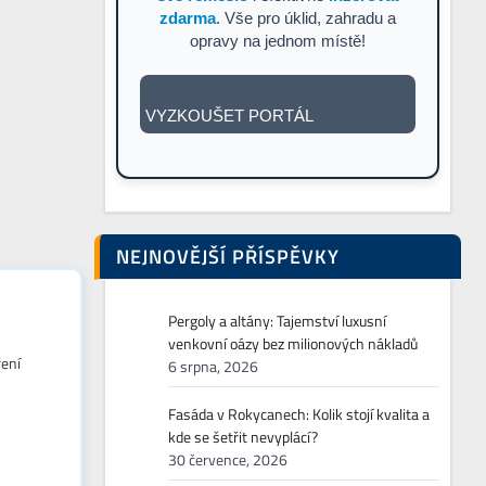
zdarma
. Vše pro úklid, zahradu a
opravy na jednom místě!
VYZKOUŠET PORTÁL
NEJNOVĚJŠÍ PŘÍSPĚVKY
Pergoly a altány: Tajemství luxusní
venkovní oázy bez milionových nákladů
ření
6 srpna, 2026
Fasáda v Rokycanech: Kolik stojí kvalita a
kde se šetřit nevyplácí?
30 července, 2026