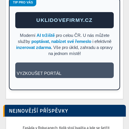
TIP PRO VÁS
UKLIDOVEFIRMY.CZ
Moderní
AI tržiště
pro celou ČR. U nás můžete
služby
poptávat, nabízet své řemeslo
i efektivně
inzerovat zdarma
. Vše pro úklid, zahradu a opravy
na jednom místě!
VYZKOUŠET PORTÁL
NEJNOVĚJŠÍ PŘÍSPĚVKY
Fasáda v Rokycanech: Kolik stojí kvalita a kde se šetřit