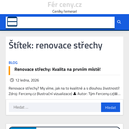
Fér ceny.cz
Skip
to
Ceníky řemesel
content
Štítek:
renovace střechy
BLOG
Renovace střechy: Kvalita na prvním místě!
12 ledna, 2026
Renovace střechy? My víme, jak na to kvalitně a s dlouhou životností!
Zdroj: Ferceny.cz (Ilustrační vizualizace) 👤 Autor: Tým Ferceny.cz|📅…
Vyhledávání