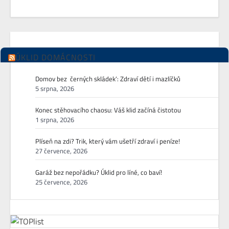
ÚKLID DOMÁCNOSTI
Domov bez ‚černých skládek‘: Zdraví dětí i mazlíčků
5 srpna, 2026
Konec stěhovacího chaosu: Váš klid začíná čistotou
1 srpna, 2026
Plíseň na zdi? Trik, který vám ušetří zdraví i peníze!
27 července, 2026
Garáž bez nepořádku? Úklid pro líné, co baví!
25 července, 2026