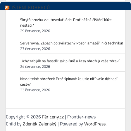
ČIŠTĚNÍ KOBERCŮ
Skrytá hrozba v autosedačkách: Proč běžné čištění kůže
nestačí?
29 července, 2026
Serverovna: Zápach po zvířatech? Pozor, amatéři ničí techniku!
27 července, 2026
Tichý zabiják na fasádě: Jak plísně a řasy ohrožují vaše zdraví
24 července, 2026
Neviditelné ohrožení: Proč špinavé žaluzie ničí vaše dýchací
cesty?
23 července, 2026
Copyright © 2026
Fér ceny.cz
| Frontier-news
Child by
Zdeněk Zelenský
| Powered by
WordPress
.