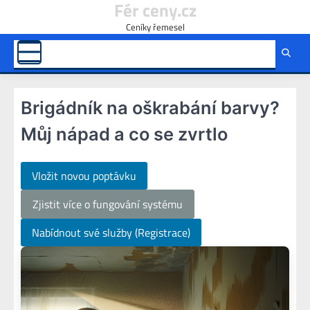
Fér ceny.cz
Skip
to
Ceníky řemesel
content
Brigádník na oškrabání barvy?
Můj nápad a co se zvrtlo
Vložit novou poptávku
Zjistit více o fungování systému
Nabídnout své služby (Registrace)