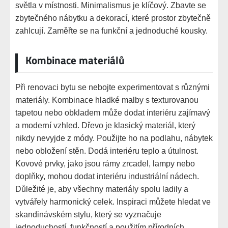
světla v místnosti. Minimalismus je klíčový. Zbavte se
zbytečného nábytku a dekorací, které prostor zbytečně
zahlcují. Zaměřte se na funkční a jednoduché kousky.
Kombinace materiálů
Při renovaci bytu se nebojte experimentovat s různými
materiály. Kombinace hladké malby s texturovanou
tapetou nebo obkladem může dodat interiéru zajímavý
a moderní vzhled. Dřevo je klasický materiál, který
nikdy nevyjde z módy. Použijte ho na podlahu, nábytek
nebo obložení stěn. Dodá interiéru teplo a útulnost.
Kovové prvky, jako jsou rámy zrcadel, lampy nebo
doplňky, mohou dodat interiéru industriální nádech.
Důležité je, aby všechny materiály spolu ladily a
vytvářely harmonický celek. Inspiraci můžete hledat ve
skandinávském stylu, který se vyznačuje
jednoduchostí, funkčností a použitím přírodních