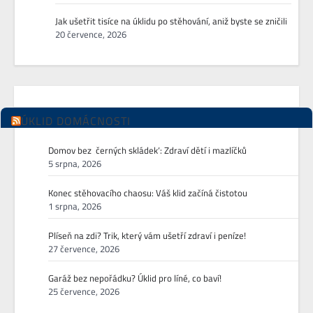
Jak ušetřit tisíce na úklidu po stěhování, aniž byste se zničili
20 července, 2026
ÚKLID DOMÁCNOSTI
Domov bez ‚černých skládek‘: Zdraví dětí i mazlíčků
5 srpna, 2026
Konec stěhovacího chaosu: Váš klid začíná čistotou
1 srpna, 2026
Plíseň na zdi? Trik, který vám ušetří zdraví i peníze!
27 července, 2026
Garáž bez nepořádku? Úklid pro líné, co baví!
25 července, 2026