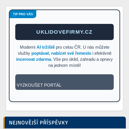
TIP PRO VÁS
UKLIDOVEFIRMY.CZ
Moderní
AI tržiště
pro celou ČR. U nás můžete
služby
poptávat, nabízet své řemeslo
i efektivně
inzerovat zdarma
. Vše pro úklid, zahradu a opravy
na jednom místě!
VYZKOUŠET PORTÁL
NEJNOVĚJŠÍ PŘÍSPĚVKY