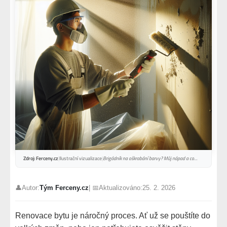
Zdroj: Ferceny.cz
|
Ilustrační vizualizace
|
Brigádník na oškrabání barvy? Můj nápad a co…
👤Autor:
Tým Ferceny.cz
| 📅Aktualizováno:
25. 2. 2026
Renovace bytu je náročný proces. Ať už se pouštíte do