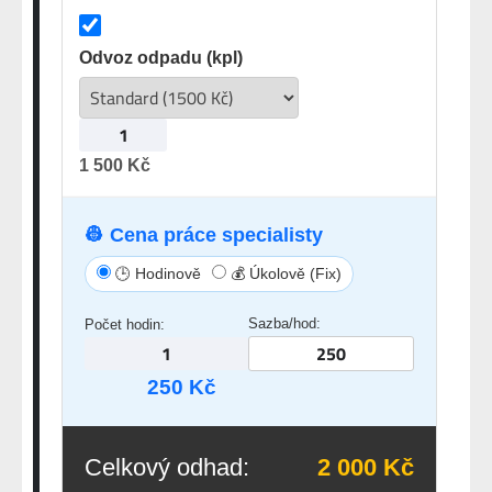
Odvoz odpadu (kpl)
1 500 Kč
👷 Cena práce specialisty
🕒 Hodinově
💰 Úkolově (Fix)
Sazba/hod:
Počet hodin:
250 Kč
Celkový odhad:
2 000 Kč