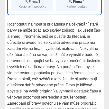
🔍
Firma 3
🔍
Firma 4
Regionální pobočka
Partner portálu
Rozhodnutí najmout si brigádníka na oškrábání staré
barvy se může zdát jako skvělý způsob, jak ušetřit čas
a energii. Nicméně, než se pustíte do hledání, je
důležité si uvědomit, že kvalita odvedené práce má
zásadní vliv na finální výsledek malování. Nekvalitně
oškrábaná stěna se vám totiž může vymstít v podobě
nerovností, odlupující se barvy a v konečném důsledku
i vyšších nákladů na opravy. Na portálu Ferceny.cz
vidíme rostoucí poptávku po kvalitních řemeslnících v
Praze a okolí, což svědčí o tom, že lidé si uvědomují
důležitost dobře odvedené práce. Proto je klíčové,
abyste si na výběr brigádníka vyhradili dostatek času a
věnovali pozornost referencím a zkušenostem.
Zanedbání přípravy povrchu se vám může prodražit.