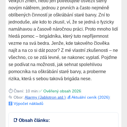
velkých změn, nebo jen potřebujete osvěžit stěny
novým nátěrem, jednou z prvních a často nejméně
oblíbených činností je oškrábání staré barvy. Zní to
jednoduše, ale kdo to zkusil, ví, že se jedná o fyzicky
namáhavou a časově náročnou práci. Proto mnoho lidí
hledá pomoc – brigádníka, který tuto nepříjemnost
vezme na svá bedra. Jenže, kde takového člověka
najít a na co si dát pozor? Z mé vlastní zkušenosti – ne
všechno, co se zdá levné, se nakonec vyplatí. Pojďme
se podívat na možnosti, jak sehnat spolehlivou
pomocníka na oškrábání staré barvy, a proberme
rizika, která s sebou taková brigáda nese.
⏱️ Čtení: 10 min
|
✅ Ověřený obsah 2026
|
📂 Obor:
Alarmy (Jablotron atd.)
|
💰 Aktuální ceník (2026)
|
🧮 Výpočet nákladů
📑 Obsah článku: