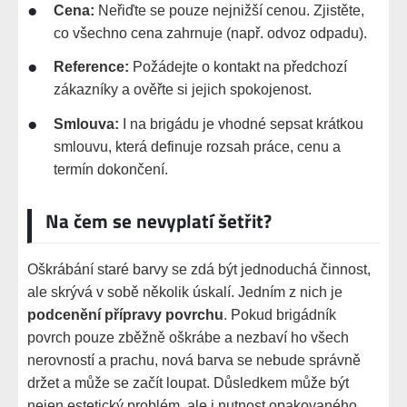
Cena:
Neřiďte se pouze nejnižší cenou. Zjistěte,
co všechno cena zahrnuje (např. odvoz odpadu).
Reference:
Požádejte o kontakt na předchozí
zákazníky a ověřte si jejich spokojenost.
Smlouva:
I na brigádu je vhodné sepsat krátkou
smlouvu, která definuje rozsah práce, cenu a
termín dokončení.
Na čem se nevyplatí šetřit?
Oškrábání staré barvy se zdá být jednoduchá činnost,
ale skrývá v sobě několik úskalí. Jedním z nich je
podcenění přípravy povrchu
. Pokud brigádník
povrch pouze zběžně oškrábe a nezbaví ho všech
nerovností a prachu, nová barva se nebude správně
držet a může se začít loupat. Důsledkem může být
nejen estetický problém, ale i nutnost opakovaného