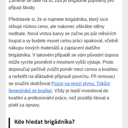
Zaměřte se také na to, zda je brigádník pojištěný pro
případ škody.
Představte si, že si najmete brigádníka, který sice
slibuje nízkou cenu, ale nakonec oškrábe stěny
nedbale. Nová vrstva barvy se začne po pár měsících
loupat a vy budete muset celou práci opakovat, včetně
nákupu nových materiálů a zaplacení dalšího
brigádníka. V takovém případě se vám původní úspora
může rychle proměnit v mnohem vyšší výdaje. Proto
doporučuji pečlivě zvážit poměr mezi cenou a kvalitou
a nešetřit na důkladné přípravě povrchu. Při renovaci
se snažím dodržovat
Pozor na revizi plynu: Trikům
řemeslníků se braňte!
. Vždy je lepší investovat do
kvalitní a profesionální práce, než později litovat a
platit za opravy.
Kde hledat brigádníka?