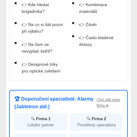
👉 Kde hledat
👉 Kombinace
brigádníka?
materiálů
👉 Na co si dát pozor
👉 Závěr
při výběru?
👉 Často kladené
👉 Na čem se
dotazy
nevyplatí šetřit?
👉 Designové triky
pro optické zvětšení
🏆 Doporučení specialisté: Alarmy
Chci zde svou
firmu ➕
(Jablotron atd.)
🔍
Firma 1
🔍
Firma 2
Lokální partner
Prověřený specialista