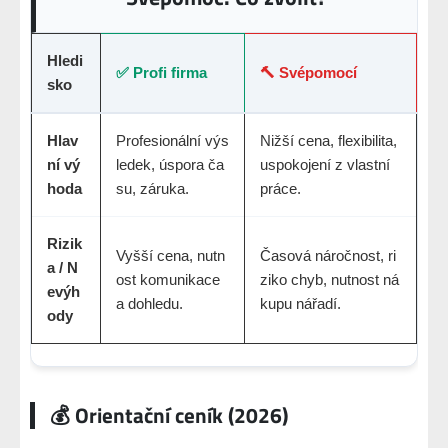
Hledi
✅ Profi firma
🔨 Svépomocí
sko
Hlav
Profesionální výs
Nižší cena, flexibilita,
ní vý
ledek, úspora ča
uspokojení z vlastní
hoda
su, záruka.
práce.
Rizik
Vyšší cena, nutn
Časová náročnost, ri
a / N
ost komunikace
ziko chyb, nutnost ná
evýh
a dohledu.
kupu nářadí.
ody
💰 Orientační ceník (2026)