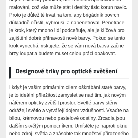
malování, což vás může stát i desítky tisíc korun navíc.
Proto je důležité trvat na tom, aby brigádník povrch
důkladně očistil, vybrousil a napenetroval. Penetrace
je krok, který mnoho lidí podceňuje, ale je klíčová pro
zajištění dobré přilnavosti nové barvy. Pokud se tento
krok vynechá, riskujete, že se vám nová barva začne
brzy loupat a budete muset celou práci opakovat.
Designové triky pro optické zvětšení
I když je vaším primárním cílem oškrábání staré barvy,
je to ideální příležitost zamyslet se nad tím, jak novým
nátěrem opticky zvětšit prostor. Světlé barvy stěny
odrážejí světlo a vytvářejí dojem vzdušnosti. Vsaďte na
bílou, krémovou nebo pastelové odstíny. Zrcadla jsou
dalším skvělým pomocníkem. Umístěte je naproti oknu
nebo zdroji světla a znásobte tak množství přirozeného