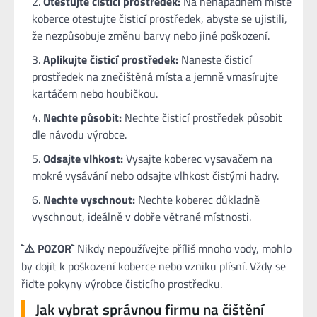
Otestujte čisticí prostředek:
Na nenápadném místě
koberce otestujte čisticí prostředek, abyste se ujistili,
že nezpůsobuje změnu barvy nebo jiné poškození.
Aplikujte čisticí prostředek:
Naneste čisticí
prostředek na znečištěná místa a jemně vmasírujte
kartáčem nebo houbičkou.
Nechte působit:
Nechte čisticí prostředek působit
dle návodu výrobce.
Odsajte vlhkost:
Vysajte koberec vysavačem na
mokré vysávání nebo odsajte vlhkost čistými hadry.
Nechte vyschnout:
Nechte koberec důkladně
vyschnout, ideálně v dobře větrané místnosti.
`⚠️ POZOR`
Nikdy nepoužívejte příliš mnoho vody, mohlo
by dojít k poškození koberce nebo vzniku plísní. Vždy se
řiďte pokyny výrobce čisticího prostředku.
Jak vybrat správnou firmu na čištění