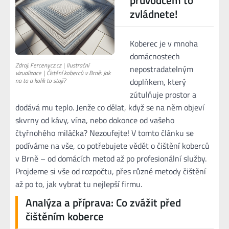
zvládnete!
Koberec je v mnoha
domácnostech
Zdroj: Ferceny.cz.cz | Ilustrační
nepostradatelným
vizualizace | Čistění koberců v Brně: Jak
doplňkem, který
na to a kolik to stojí?
zútulňuje prostor a
dodává mu teplo. Jenže co dělat, když se na něm objeví
skvrny od kávy, vína, nebo dokonce od vašeho
čtyřnohého miláčka? Nezoufejte! V tomto článku se
podíváme na vše, co potřebujete vědět o čištění koberců
v Brně – od domácích metod až po profesionální služby.
Projdeme si vše od rozpočtu, přes různé metody čištění
až po to, jak vybrat tu nejlepší firmu.
Analýza a příprava: Co zvážit před
čištěním koberce