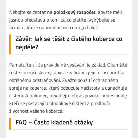
Nebojte se zeptat na
položkový rozpočet
, abyste měli
jasnou představu o tom, za co platíte. Vyhýbejte se
firmám, které nabízejí pouze cenu „od oka“.
Závěr: Jak se těšit z čistého koberce co
nejdéle?
Pamatujte si, že pravidelné vysávání je základ. Okamžitě
řešte i menší skvrny, abyste zabránili jejich zaschnutí a
obtížnému odstraňování. Zvažte použití ochranného
spreje na koberce, který odpuzuje nečistoty a usnadňuje
čištění. A nakonec, neváhejte občas povolat profesionály,
kteří se postarají o hloubkové čištění a prodlouží
životnost vašeho koberce.
FAQ – Často kladené otázky