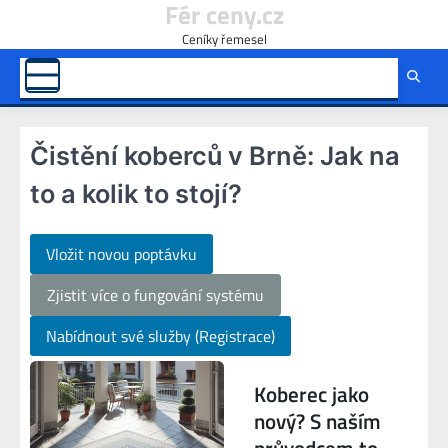
Fér ceny.cz
Skip
to
Ceníky řemesel
content
Čistění koberců v Brně: Jak na
to a kolik to stojí?
Vložit novou poptávku
Zjistit více o fungování systému
Nabídnout své služby (Registrace)
Koberec jako
nový? S naším
průvodcem to