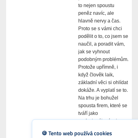
to nejen spoustu
peněz navíc, ale
hlavně nervy a čas.
Proto se s vámi chci
podělit o to, co jsem se
naučil, a poradit vám,
jak se vyhnout
podobným problémům.
Protože upřímně, i
když člověk laik,
základní věci si ohlídat
dokáže. A vyplatí se to.
Na trhu je bohužel
spousta firem, které se
tváří jako
profesionálové, ale
realita je často jiná. Na
🍪 Tento web používá cookies
Ferceny.cz denně