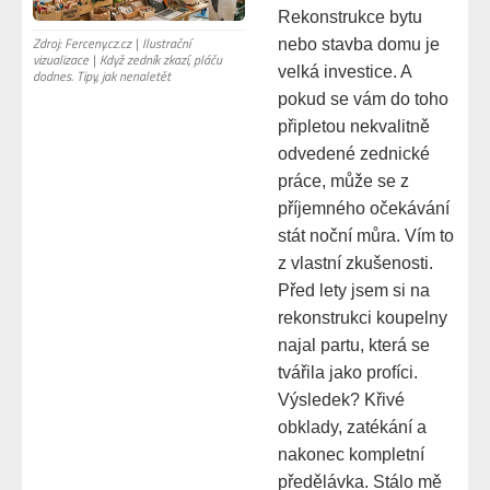
Rekonstrukce bytu
Zdroj: Ferceny.cz.cz | Ilustrační
nebo stavba domu je
vizualizace | Když zedník zkazí, pláču
velká investice. A
dodnes. Tipy, jak nenaletět
pokud se vám do toho
připletou nekvalitně
odvedené zednické
práce, může se z
příjemného očekávání
stát noční můra. Vím to
z vlastní zkušenosti.
Před lety jsem si na
rekonstrukci koupelny
najal partu, která se
tvářila jako profíci.
Výsledek? Křivé
obklady, zatékání a
nakonec kompletní
předělávka. Stálo mě