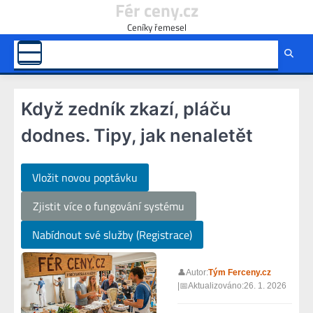
Fér ceny.cz
Skip
to
Ceníky řemesel
content
Když zedník zkazí, pláču
dodnes. Tipy, jak nenaletět
Vložit novou poptávku
Zjistit více o fungování systému
Nabídnout své služby (Registrace)
👤Autor:
Tým Ferceny.cz
|📅Aktualizováno:26. 1. 2026