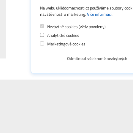
vidíme poptávky, kde
Na webu ukliddomacnosti.cz používáme soubory cooki
lidé hledají zedníky na
návštěvnosti a marketing.
Více informací
.
opravy po nekvalitních
Nezbytné cookies (vždy povoleny)
zásazích. Nejčastěji se
Analytické cookies
jedná o pokládku
obkladů a dlažeb,
Marketingové cookies
omítky a
sádrokartonářské
Odmítnout vše kromě nezbytných
práce. V lokalitě Praha
Úklid domácno
a okolí evidujeme
rostoucí poptávku po
zednících
specializovaných na
rekonstrukce starších
domů a bytů, kde je
potřeba řešit specifické
problémy, jako je
vlhkost a nerovnosti